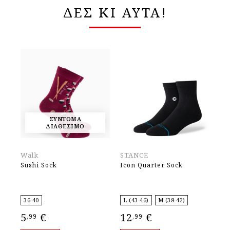
ΔΕΣ ΚΙ ΑΥΤΑ!
ΣΥΝΤΟΜΑ
ΔΙΑΘΕΣΙΜΟ
Walk
STANCE
Wa
Sushi Sock
Icon Quarter Sock
Fl
36-40
L (43-46)
M (38-42)
36
5
€
12
€
5
,99
,99
,