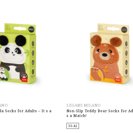
ANO
LEGAMI MILANO
a Socks for Adults – It s a
Non-Slip Teddy Bear Socks for Adu
s a Match!
35-42