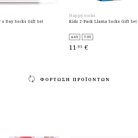
Happy socks
 s Day Socks Gift Set
Kids 2-Pack Llama Socks Gift Set
4-6Y
7-9Y
11
€
,95
ΕΠΙΛΟΓΉ
ΦΌΡΤΩΣΗ ΠΡΟΪΌΝΤΩΝ