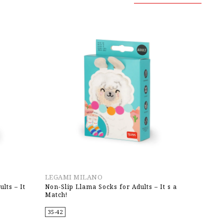
LEGAMI MILANO
lts – It
Non-Slip Llama Socks for Adults – It s a
Match!
35-42