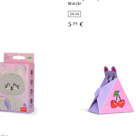
Match!
26-34
5
€
,99
ΕΠΙΛΟΓΉ
ANO