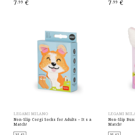
7
€
7
€
,99
,99
ΕΠΙΛΟΓΉ
ΕΠΙΛΟΓΉ
LEGAMI MILANO
LEGAMI MIL
Non-Slip Corgi Socks for Adults – It s a
Non-Slip Bunn
Match!
Match!
35-42
35-42