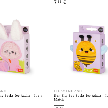
7
€
,99
ΕΠΙΛΟΓΉ
ANO
LEGAMI MILANO
y Socks for Adults – It s a
Non-Slip Bee Socks for Adults – It
Match!
35-42