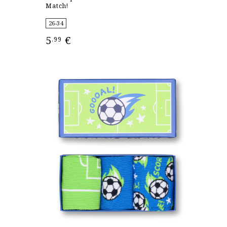
Match!
26-34
5
€
,99
ΕΠΙΛΟΓΉ