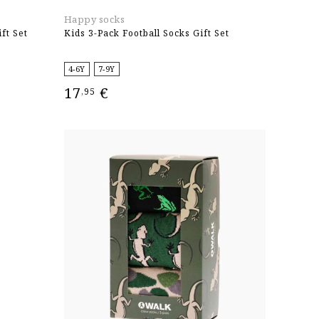
Happy socks
ft Set
Kids 3-Pack Football Socks Gift Set
4-6Y
7-9Y
17
€
,95
ΕΠΙΛΟΓΉ