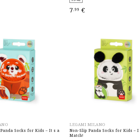
7
€
,99
ΕΠΙΛΟΓΉ
ANO
LEGAMI MILANO
Panda Socks for Kids – It s a
Non-Slip Panda Socks for Kids – I
Match!