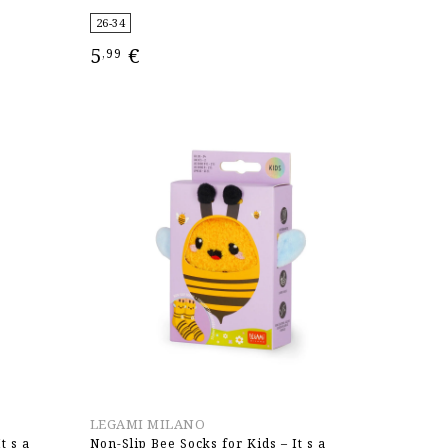
26-34
5
€
,99
ΕΠΙΛΟΓΉ
LEGAMI MILANO
t s a
Non-Slip Bee Socks for Kids – It s a