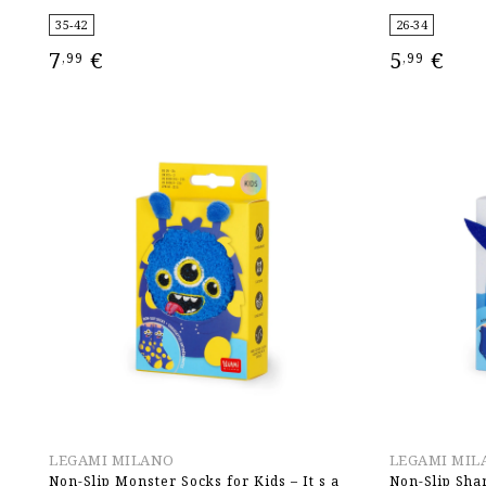
35-42
26-34
7
€
5
€
,99
,99
ΕΠΙΛΟΓΉ
ΕΠΙΛΟΓΉ
LEGAMI MILANO
LEGAMI MIL
Non-Slip Monster Socks for Kids – It s a
Non-Slip Shar