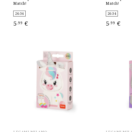
Match!
Match!
26-34
26-34
5
€
5
€
,99
,99
ΕΠΙΛΟΓΉ
ΕΠΙΛΟΓΉ
LEGAMI MILANO
LEGAMI MIL