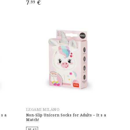
7
€
,99
ΕΠΙΛΟΓΉ
LEGAMI MILANO
 s a
Non-Slip Unicorn Socks for Adults – It s a
Match!
35-42