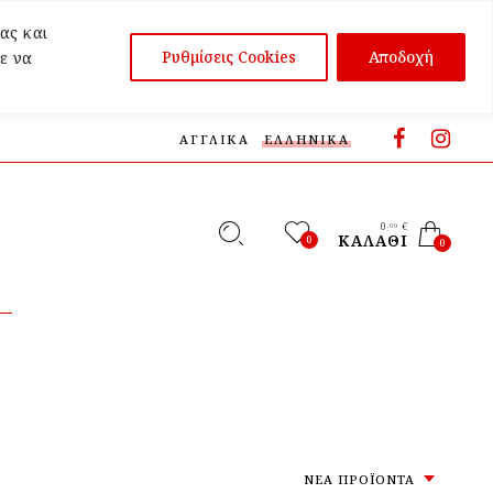
ας και
Ρυθμίσεις Cookies
Αποδοχή
ε να
ΑΓΓΛΙΚΆ
ΕΛΛΗΝΙΚΆ
0
€
,00
ΚΑΛΆΘΙ
0
0
ΝΈΑ ΠΡΟΪΌΝΤΑ