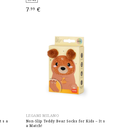
7
€
,99
ΕΠΙΛΟΓΉ
LEGAMI MILANO
t s a
Non-Slip Teddy Bear Socks for Kids – It s
a Match!