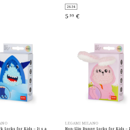
26-34
5
€
,99
ΕΠΙΛΟΓΉ
ANO
LEGAMI MILANO
k Socks for Kids – It s a
Non-Slip Bunny Socks for Kids – I