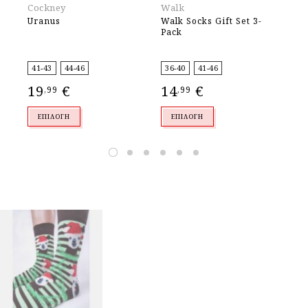
Cockney
Walk
Od
Uranus
Walk Socks Gift Set 3-
Hi
Pack
41-43
44-46
36-40
41-46
37
19
€
14
€
1
,99
,99
ΕΠΙΛΟΓΉ
ΕΠΙΛΟΓΉ