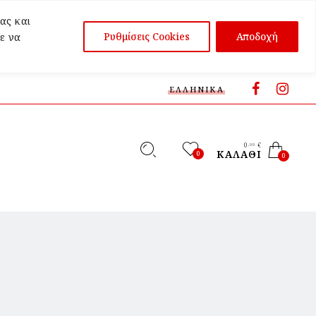
ας και
Ρυθμίσεις Cookies
Αποδοχή
ε να
ΕΛΛΗΝΙΚΆ
0
€
,00
ΚΑΛΆΘΙ
0
0