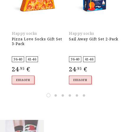
Happy socks
Happy socks
Od
Pizza Love Socks Gift Set
Sail Away Gift Set 2-Pack
Th
3-Pack
36-40
41-46
36-40
41-46
39
24
€
24
€
1
,95
,95
ΕΠΙΛΟΓΉ
ΕΠΙΛΟΓΉ