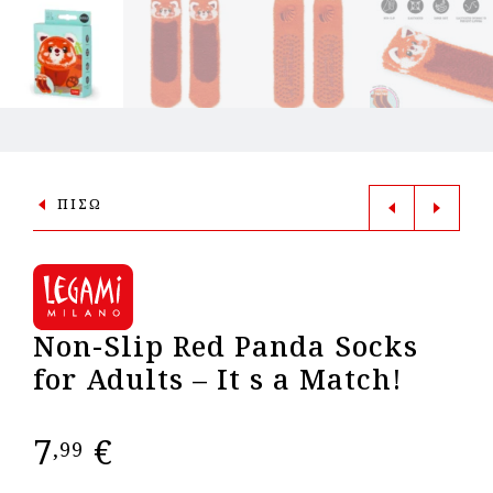
ΠΙΣΩ
Non-Slip Red Panda Socks
for Adults – It s a Match!
7
€
,99