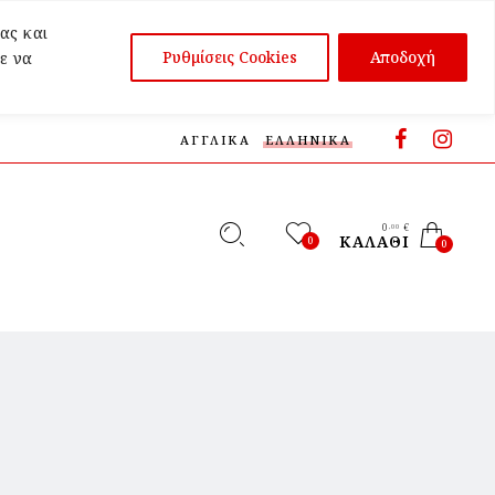
ας και
Ρυθμίσεις Cookies
Αποδοχή
ε να
ΑΓΓΛΙΚΆ
ΕΛΛΗΝΙΚΆ
0
€
,00
ΚΑΛΆΘΙ
0
0