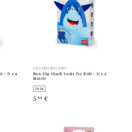
LEGAMI MILANO
 – It s a
Non-Slip Shark Socks for Kids – It s a
Match!
26-34
5
€
,99
ΕΠΙΛΟΓΉ