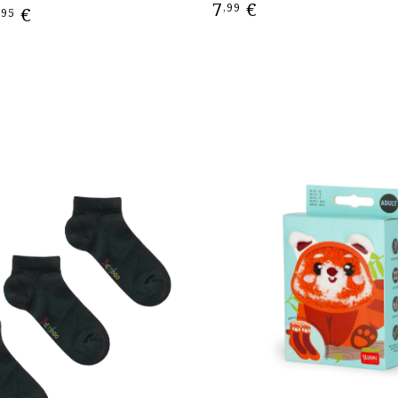
7
€
Price
,99
€
,95
range:
7,95 €
through
9,95 €
ΕΠΙΛΟΓΉ