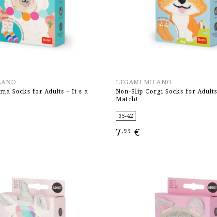
LANO
LEGAMI MILANO
ma Socks for Adults – It s a
Non-Slip Corgi Socks for Adults 
Match!
35-42
7
€
,99
ΕΠΙΛΟΓΉ