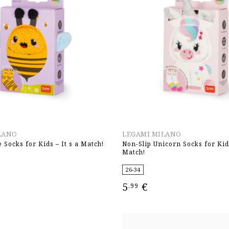
LANO
LEGAMI MILANO
 Socks for Kids – It s a Match!
Non-Slip Unicorn Socks for Kids
Match!
26-34
5
€
,99
ΕΠΙΛΟΓΉ