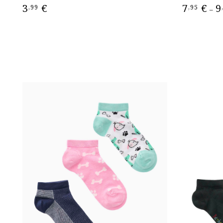
3
€
7
€
9
,99
,95
–
ΕΠΙΛΟΓΉ
ΕΠΙΛΟΓΉ