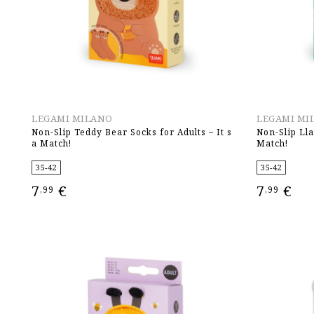
LEGAMI MILANO
LEGAMI MI
Non-Slip Teddy Bear Socks for Adults – It s
Non-Slip Lla
a Match!
Match!
35-42
35-42
7
€
7
€
,99
,99
ΕΠΙΛΟΓΉ
ΕΠΙΛΟΓΉ