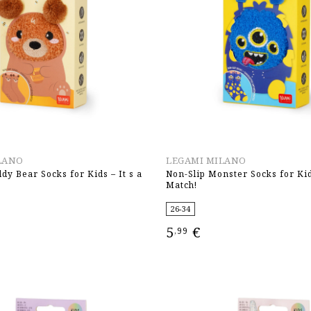
LANO
LEGAMI MILANO
dy Bear Socks for Kids – It s a
Non-Slip Monster Socks for Kids
Match!
26-34
5
€
,99
ΕΠΙΛΟΓΉ