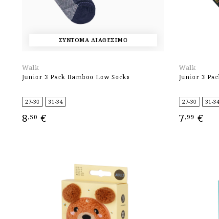
ΣΥΝΤΟΜΑ ΔΙΑΘΕΣΙΜΟ
Walk
Walk
Junior 3 Pack Bamboo Low Socks
Junior 3 Pa
27-30
31-34
27-30
31-3
8
€
7
€
,50
,99
ΕΠΙΛΟΓΉ
ΕΠΙΛΟΓΉ