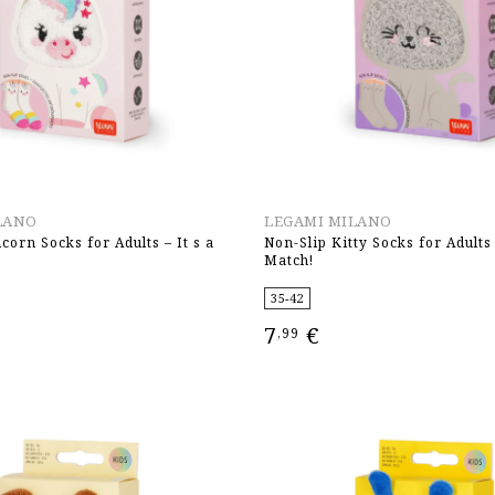
LANO
LEGAMI MILANO
corn Socks for Adults – It s a
Non-Slip Kitty Socks for Adults 
Match!
35-42
7
€
,99
ΕΠΙΛΟΓΉ