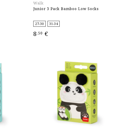
Walk
Junior 3 Pack Bamboo Low Socks
27-30
31-34
8
€
,50
ΕΠΙΛΟΓΉ