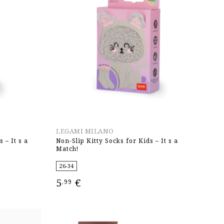
LEGAMI MILANO
 – It s a
Non-Slip Kitty Socks for Kids – It s a
Match!
26-34
5
€
,99
ΕΠΙΛΟΓΉ