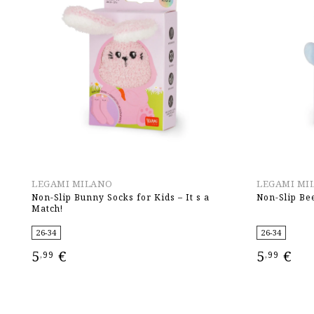
LEGAMI MILANO
LEGAMI MI
Non-Slip Bunny Socks for Kids – It s a
Non-Slip Bee
Match!
26-34
26-34
5
€
5
€
,99
,99
ΕΠΙΛΟΓΉ
ΕΠΙΛΟΓΉ