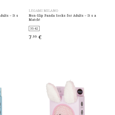
LEGAMI MILANO
ults – It s
Non-Slip Panda Socks for Adults – It s a
Match!
35-42
7
€
,99
ΕΠΙΛΟΓΉ