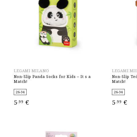
LEGAMI MILANO
LEGAMI MI
Non-Slip Panda Socks for Kids – It s a
Non-Slip Ted
Match!
Match!
26-34
26-34
5
€
5
€
,99
,99
ΕΠΙΛΟΓΉ
ΕΠΙΛΟΓΉ