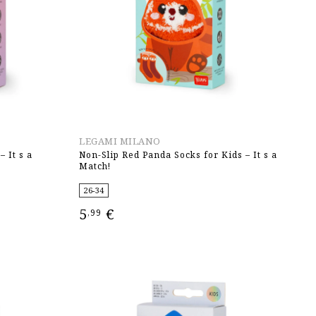
LEGAMI MILANO
– It s a
Non-Slip Red Panda Socks for Kids – It s a
Match!
26-34
5
€
,99
ΕΠΙΛΟΓΉ