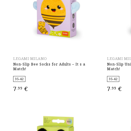
LEGAMI MILANO
LEGAMI MI
Non-Slip Bee Socks for Adults – It s a
Non-Slip Uni
Match!
Match!
35-42
35-42
7
€
7
€
,99
,99
ΕΠΙΛΟΓΉ
ΕΠΙΛΟΓΉ