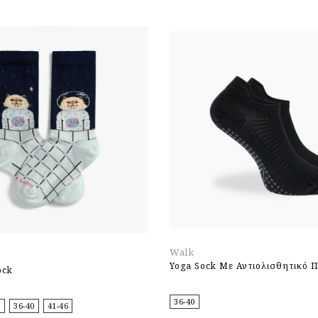
Walk
Yoga Sock Mε Αντιολισθητικό 
ock
36-40
5
36-40
41-46