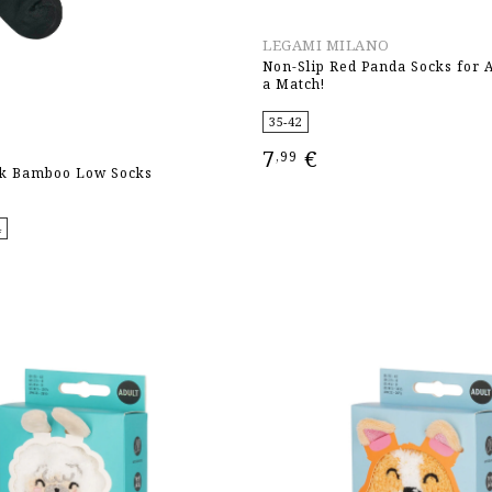
LEGAMI MILANO
Non-Slip Red Panda Socks for Ad
a Match!
35-42
7
€
,99
ck Bamboo Low Socks
ΕΠΙΛΟΓΉ
4