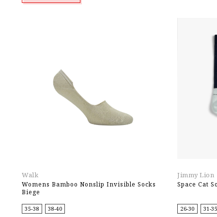
Walk
Jimmy Lion
Womens Bamboo Nonslip Invisible Socks
Space Cat S
Biege
35-38
38-40
26-30
31-3