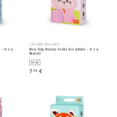
LEGAMI MILANO
– It s a
Non-Slip Bunny Socks for Adults – It s a
Match!
35-42
7
€
,99
ΕΠΙΛΟΓΉ