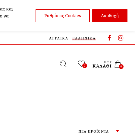
ας και
Ρυθμίσεις Cookies
Αποδοχή
ε να
ΑΓΓΛΙΚΆ
ΕΛΛΗΝΙΚΆ
0
€
,00
ΚΑΛΆΘΙ
0
0
ΝΈΑ ΠΡΟΪΌΝΤΑ