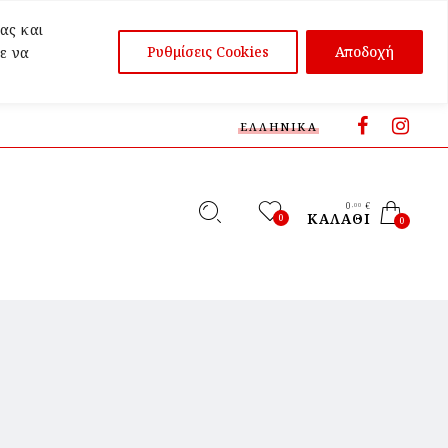
ας και
Ρυθμίσεις Cookies
Αποδοχή
ε να
ΕΛΛΗΝΙΚΆ
0
€
,00
ΚΑΛΆΘΙ
0
0