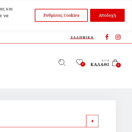
ας και
Ρυθμίσεις Cookies
Αποδοχή
ε να
ΕΛΛΗΝΙΚΆ
0
€
,00
ΚΑΛΆΘΙ
0
0