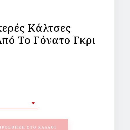
ερές Κάλτσες
πό Το Γόνατο Γκρι
ο
ΠΡΟΣΘΉΚΗ ΣΤΟ ΚΑΛΆΘΙ