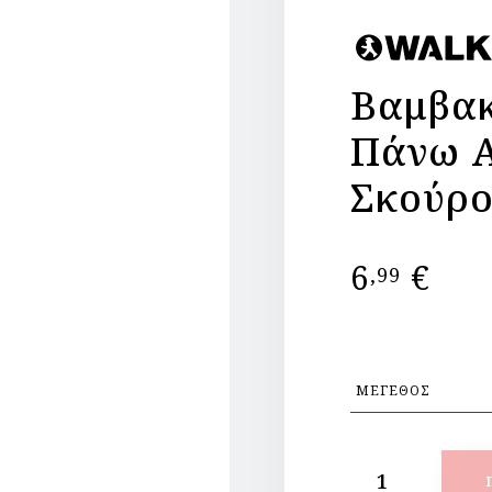
Βαμβακ
Πάνω Α
Σκούρ
6
€
,99