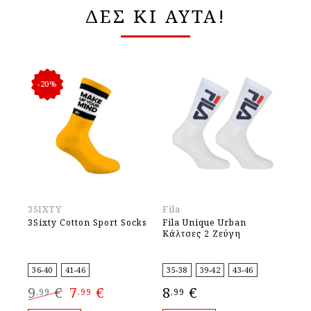
ΔΕΣ ΚΙ ΑΥΤΑ!
-20%
3SIXTY
Fila
Fil
3Sixty Cotton Sport Socks
Fila Unique Urban
Fi
Κάλτσες 2 Ζεύγη
36-40
41-46
35-38
39-42
43-46
35
Original
Η
9
€
7
€
8
€
8
,99
,99
,99
,
price
τρέχουσα
was:
τιμή
9,99 €.
είναι: