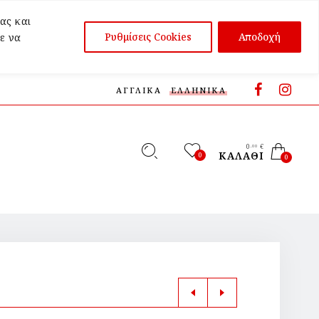
ας και
Ρυθμίσεις Cookies
Αποδοχή
ε να
ΑΓΓΛΙΚΆ
ΕΛΛΗΝΙΚΆ
0
€
,00
ΚΑΛΆΘΙ
0
0