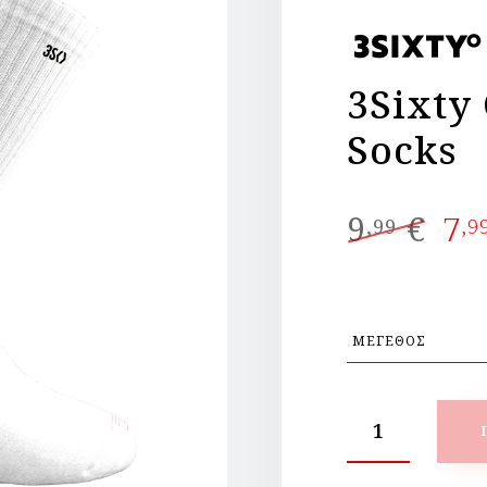
3Sixty
Socks
Or
9
€
7
,99
,9
pr
wa
9,