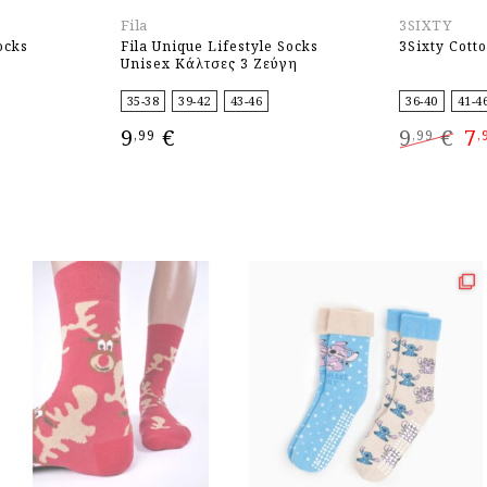
Fila
3SIXTY
ocks
Fila Unique Lifestyle Socks
3Sixty Cott
Unisex Κάλτσες 3 Ζεύγη
35-38
39-42
43-46
36-40
41-4
Or
9
€
9
€
7
,99
,99
,
ουσα
pr
wa
:
9,9
€.
ΕΠΙΛΟΓΉ
ΕΠΙΛΟΓΉ