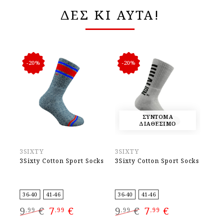
ΔΕΣ ΚΙ ΑΥΤΑ!
-20%
-20%
ΣΥΝΤΟΜΑ
ΔΙΑΘΕΣΙΜΟ
3SIXTY
3SIXTY
3S
3Sixty Cotton Sport Socks
3Sixty Cotton Sport Socks
3S
36-40
41-46
36-40
41-46
36
Original
Η
Original
Η
9
€
7
€
9
€
7
€
9
,99
,99
,99
,99
,
price
τρέχουσα
price
τρέχουσα
was:
τιμή
was:
τιμή