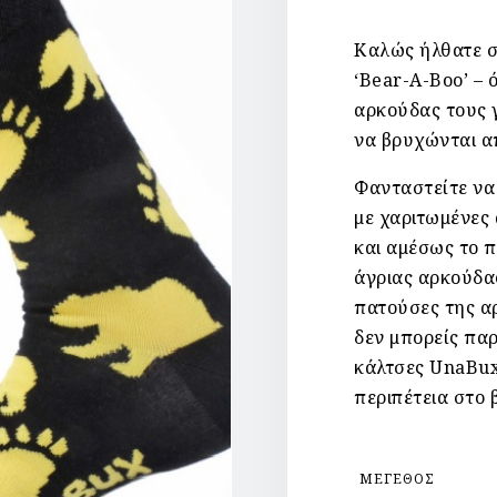
Καλώς ήλθατε σ
‘Bear-A-Boo’ – 
αρκούδας τους γ
να βρυχώνται α
Φανταστείτε να 
με χαριτωμένες
και αμέσως το π
άγριας αρκούδας
πατούσες της α
δεν μπορείς παρ
κάλτσες UnaBux 
περιπέτεια στο