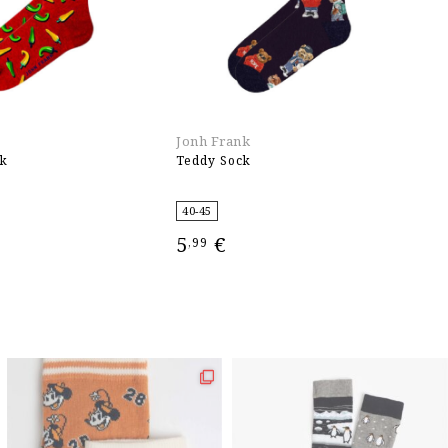
Jonh Frank
Jo
ck
Teddy Sock
Pi
40-45
4
5
€
5
,99
ΕΠΙΛΟΓΉ