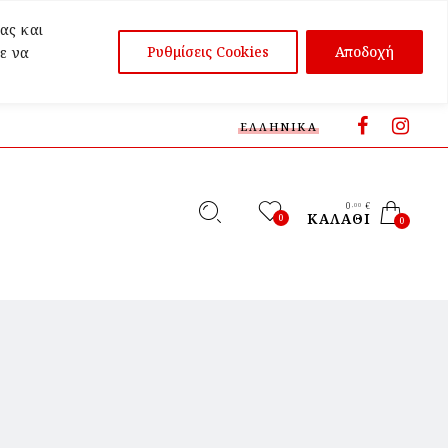
ας και
Ρυθμίσεις Cookies
Αποδοχή
ε να
ΕΛΛΗΝΙΚΆ
0
€
,00
ΚΑΛΆΘΙ
0
0