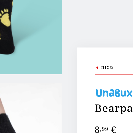
ΠΙΣΩ
Bearp
8
€
,99