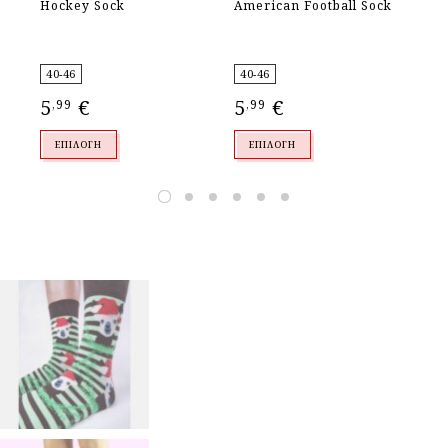
Hockey Sock
American Football Sock
Do
40-46
40-46
40
5
€
5
€
5
,99
,99
,
ΕΠΙΛΟΓΉ
ΕΠΙΛΟΓΉ