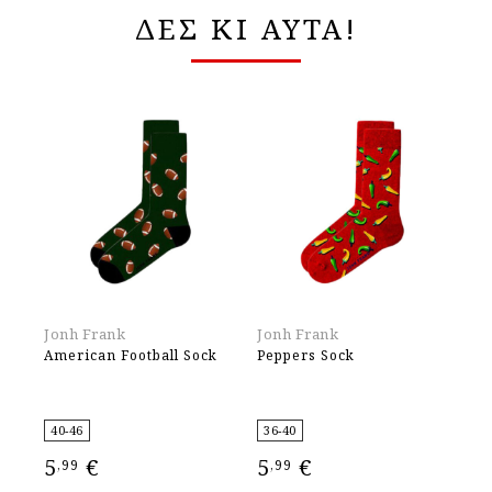
ΔΕΣ ΚΙ ΑΥΤΑ!
Jonh Frank
Jonh Frank
Jo
American Football Sock
Peppers Sock
Mi
40-46
36-40
40
5
€
5
€
5
,99
,99
,