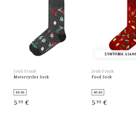
ΣΥΝΤΟΜΑ ΔΙΑΘ
Jonh Frank
Jonh Frank
Motorcycles Sock
Food Sock
40-46
40-46
5
€
5
€
,99
,99
ΕΠΙΛΟΓΉ
ΕΠΙΛΟΓΉ