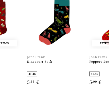
ΕΣΙΜΟ
ΣΥΝΤ
Jonh Frank
Jonh Frank
Dinosaurs Sock
Peppers So
40-46
40-46
5
€
5
€
,99
,99
ΕΠΙΛΟΓΉ
ΕΠΙΛΟΓΉ