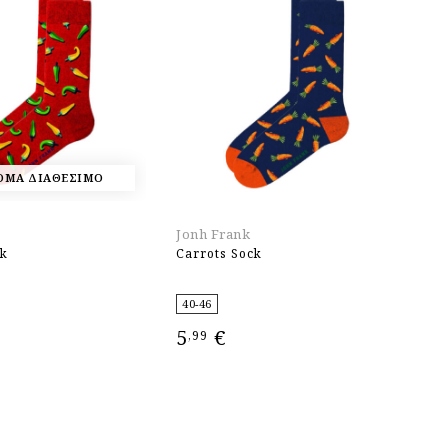
ΟΜΑ ΔΙΑΘΕΣΙΜΟ
Jonh Frank
Jo
ck
Carrots Sock
Lo
40-46
4
5
€
5
,99
ΕΠΙΛΟΓΉ