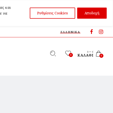
ας και
Ρυθμίσεις Cookies
Αποδοχή
ε να
ΕΛΛΗΝΙΚΆ
0
€
,00
ΚΑΛΆΘΙ
0
0