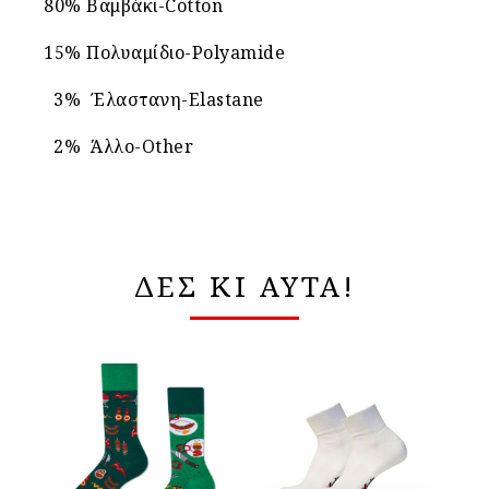
80% Βαμβάκι-Cotton
15% Πολυαμίδιο-Polyamide
3% Έλαστανη-Elastane
2% Άλλο-Other
ΔΕΣ ΚΙ ΑΥΤΑ!