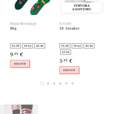
ΣΥΝΤΟΜΑ
ΔΙΑΘΕΣΙΜΟ
Many Mornings
X-Code
Un
Bbq
2P. Sneaker
Sw
35-38
39-42
43-46
35-38
39-42
43-46
36
47-50
9
€
8
,99
,
5
€
,99
ΕΠΙΛΟΓΉ
ΕΠΙΛΟΓΉ