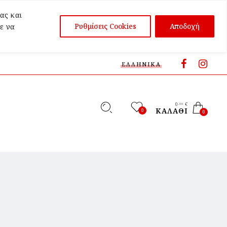
ας και
Ρυθμίσεις Cookies
Αποδοχή
ε να
ΕΛΛΗΝΙΚΆ
0
€
,00
ΚΑΛΆΘΙ
0
0