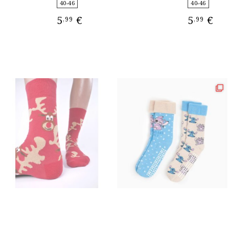
40-46
40-46
5
€
5
€
,99
,99
ΕΠΙΛΟΓΉ
ΕΠΙΛΟΓΉ