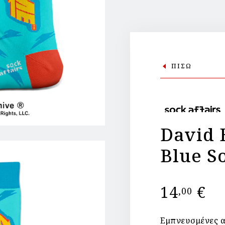
ΠΙΣΩ
David 
Blue S
14
€
,00
Εμπνευσμένες α