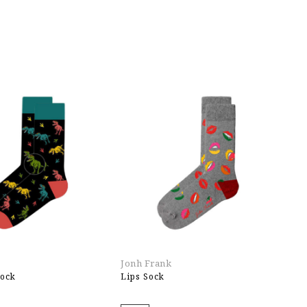
Jonh Frank
Jo
Sock
Lips Sock
Bu