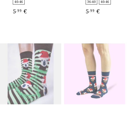
40-46
36-40
40-46
5
€
5
€
,99
,99
ΕΠΙΛΟΓΉ
ΕΠΙΛΟΓΉ