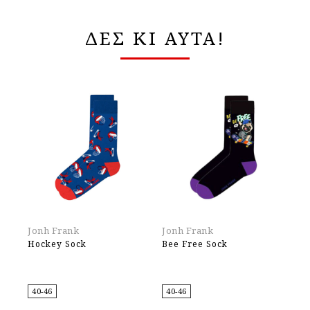
ΔΕΣ ΚΙ ΑΥΤΑ!
Jonh Frank
Jonh Frank
Ha
Hockey Sock
Bee Free Sock
Be
40-46
40-46
36