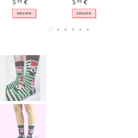
5
€
5
€
1
,99
,99
ΕΠΙΛΟΓΉ
ΕΠΙΛΟΓΉ