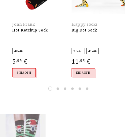
Jonh Frank
Happy socks
Jo
Hot Ketchup Sock
Big Dot Sock
Do
40-46
36-40
41-46
40
5
€
11
€
5
,99
,95
,
ΕΠΙΛΟΓΉ
ΕΠΙΛΟΓΉ