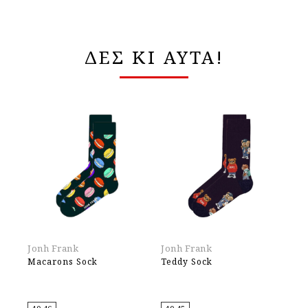
ΔΕΣ ΚΙ ΑΥΤΑ!
Jonh Frank
Jonh Frank
Jo
Macarons Sock
Teddy Sock
Fo