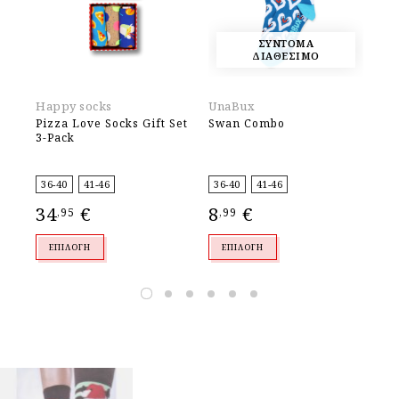
ΣΥΝΤΟΜΑ
ΔΙΑΘΕΣΙΜΟ
Happy socks
UnaBux
Un
Pizza Love Socks Gift Set
Swan Combo
Pe
3-Pack
36-40
41-46
36-40
41-46
36
34
€
8
€
8
,95
,99
,
ΕΠΙΛΟΓΉ
ΕΠΙΛΟΓΉ