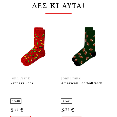
ΔΕΣ ΚΙ ΑΥΤΑ!
Jonh Frank
Jonh Frank
Jo
Peppers Sock
American Football Sock
Pe
36-40
40-46
40
5
€
5
€
5
,99
,99
,