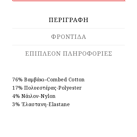
ΠΕΡΙΓΡΑΦΉ
ΦΡΟΝΤΙΔΑ
ΕΠΙΠΛΈΟΝ ΠΛΗΡΟΦΟΡΊΕΣ
76% Βαμβάκι
–
Combed Cotton
17%
Πολυεστέρας
-Polyester
4% Νάιλον-Nylon
3% Έλαστανη-Elastane