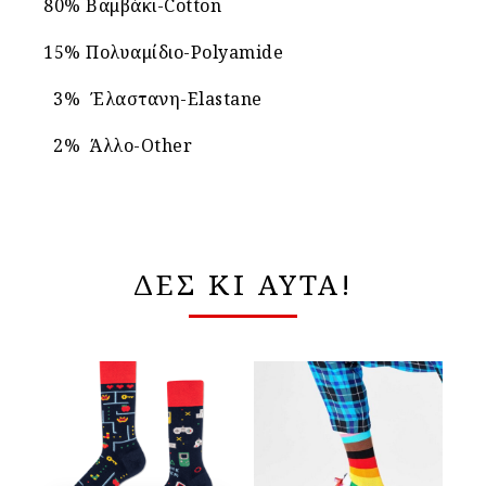
80% Βαμβάκι-Cotton
15% Πολυαμίδιο-Polyamide
3% Έλαστανη-Elastane
2% Άλλο-Other
ΔΕΣ ΚΙ ΑΥΤΑ!