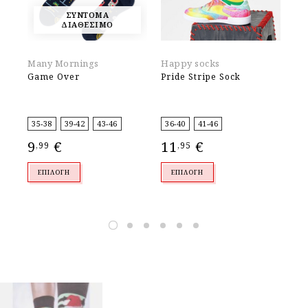
ΣΥΝΤΟΜΑ
ΔΙΑΘΕΣΙΜΟ
Many Mornings
Happy socks
X-
Game Over
Pride Stripe Sock
2P
35-38
39-42
43-46
36-40
41-46
35
4
9
€
11
€
,99
,95
5
,
ΕΠΙΛΟΓΉ
ΕΠΙΛΟΓΉ