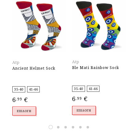
At
Atp
Atp
An
Ble Mati Rainbow Sock
Ancient Helmet Sock
So
35
35-40
41-46
35-40
41-46
6
6
€
6
€
,
,99
,99
ΕΠΙΛΟΓΉ
ΕΠΙΛΟΓΉ