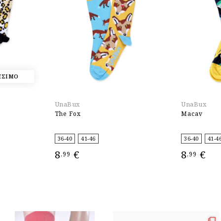
ΕΣΙΜΟ
UnaBux
UnaBux
The Fox
Macav
36-40
41-46
36-40
41-4
8
€
8
€
,99
,99
ΕΠΙΛΟΓΉ
ΕΠΙΛΟΓΉ