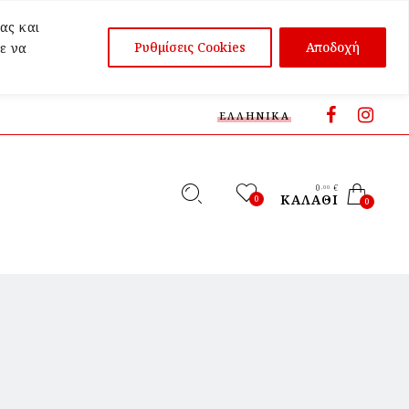
ας και
Ρυθμίσεις Cookies
Αποδοχή
ε να
ΕΛΛΗΝΙΚΆ
0
€
,00
ΚΑΛΆΘΙ
0
0