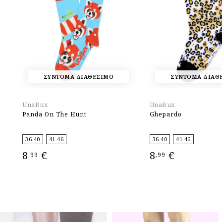
ΣΥΝΤΟΜΑ ΔΙΑΘΕΣΙΜΟ
ΣΥΝΤΟΜΑ ΔΙΑΘ
UnaBux
UnaBux
Panda On The Hunt
Ghepardo
36-40
41-46
36-40
41-46
8
€
8
€
,99
,99
ΕΠΙΛΟΓΉ
ΕΠΙΛΟΓΉ