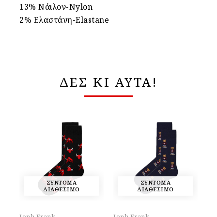
13
% Νάιλον-Nylon
2
% Ελαστάνη-Elastane
ΔΕΣ ΚΙ ΑΥΤΑ!
ΣΥΝΤΟΜΑ
ΣΥΝΤΟΜΑ
ΔΙΑΘΕΣΙΜΟ
ΔΙΑΘΕΣΙΜΟ
Jonh Frank
Jonh Frank
Jo