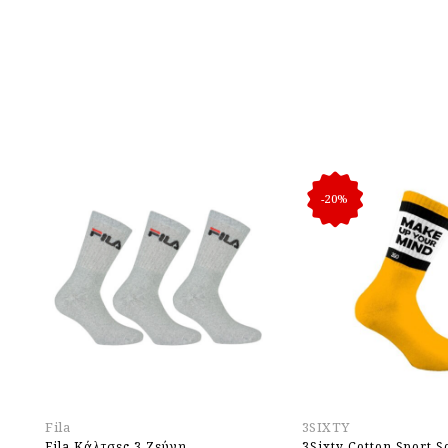
-20%
Fila
3SIXTY
Fila Kάλτσες 3 Ζεύγη
3Sixty Cotton Sport S