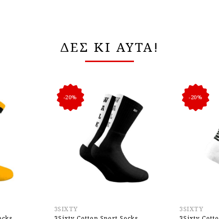
ΔΕΣ ΚΙ ΑΥΤΑ!
-20%
-20%
3SIXTY
3SIXTY
ocks
3Sixty Cotton Sport Socks
3Sixty Cott