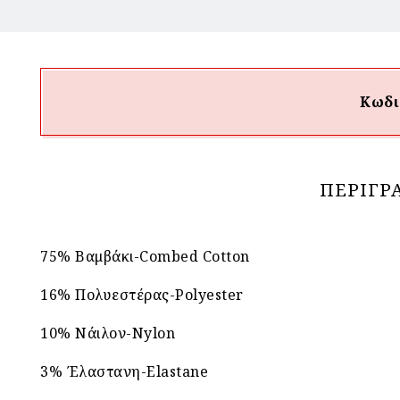
Κωδι
ΠΕΡΙΓΡ
75% Βαμβάκι-Combed Cotton
16% Πολυεστέρας-Polyester
10% Νάιλον-Nylon
3% Έλαστανη-Elastane