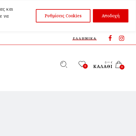
ας και
Ρυθμίσεις Cookies
Αποδοχή
ε να
ΕΛΛΗΝΙΚΆ
0
€
,00
ΚΑΛΆΘΙ
0
0