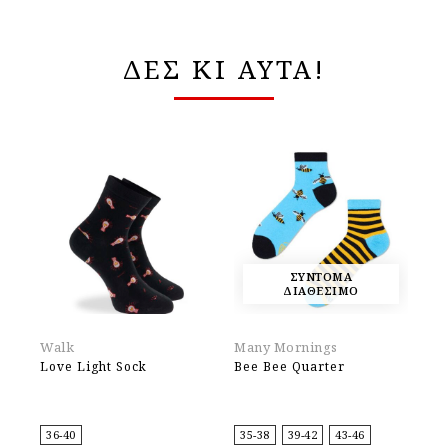
ΔΕΣ ΚΙ ΑΥΤΑ!
ΣΥΝΤΟΜΑ
ΔΙΑΘΕΣΙΜΟ
Walk
Many Mornings
3S
Love Light Sock
Bee Bee Quarter
3S
36-40
35-38
39-42
43-46
36