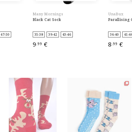
Many Mornings
UnaBux
Black Cat Sock
Parallising 
47-50
35-38
39-42
43-46
36-40
41-4
9
€
8
€
,99
,99
ΕΠΙΛΟΓΉ
ΕΠΙΛΟΓΉ