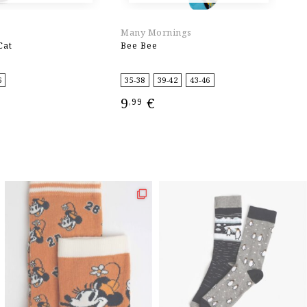
Many Mornings
X
Cat
Bee Bee
2P
6
35-38
39-42
43-46
3
9
€
5
,99
ΕΠΙΛΟΓΉ