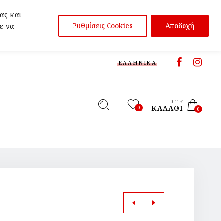
ας και
Ρυθμίσεις Cookies
Αποδοχή
ε να
ΕΛΛΗΝΙΚΆ
0
€
,00
ΚΑΛΆΘΙ
0
0