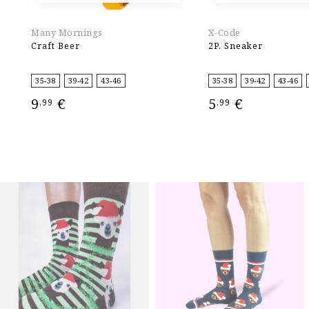
Many Mornings
X-Code
Craft Beer
2P. Sneaker
35-38
39-42
43-46
35-38
39-42
43-46
9
€
5
€
,99
,99
ΕΠΙΛΟΓΉ
ΕΠΙΛΟΓΉ