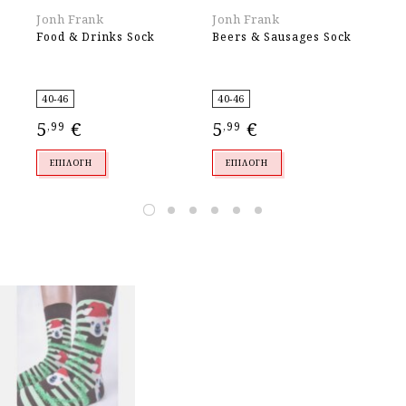
Jonh Frank
Jonh Frank
Jo
Food & Drinks Sock
Beers & Sausages Sock
Mi
40-46
40-46
40
5
€
5
€
5
,99
,99
,
ΕΠΙΛΟΓΉ
ΕΠΙΛΟΓΉ