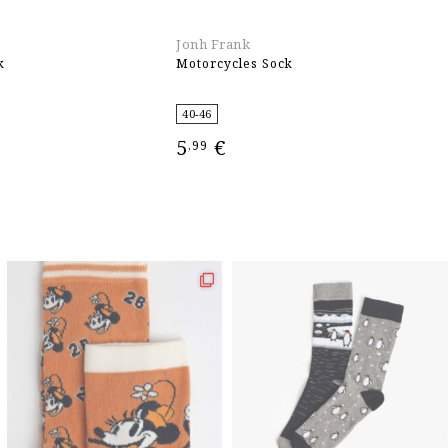
Jonh Frank
Jo
k
Motorcycles Sock
Pe
40-46
3
5
€
5
,99
ΕΠΙΛΟΓΉ