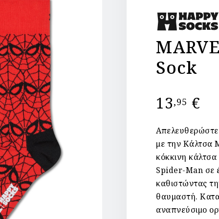
MARVE
Sock
13
€
,95
Απελευθερώστε
με την Κάλτσα 
κόκκινη κάλτσα 
Spider-Man σε 
καθιστώντας τη
θαυμαστή. Κατα
αναπνεύσιμο οργ