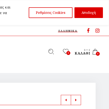
ας και
Ρυθμίσεις Cookies
Αποδοχή
ε να
ΕΛΛΗΝΙΚΆ
0
€
,00
ΚΑΛΆΘΙ
0
0