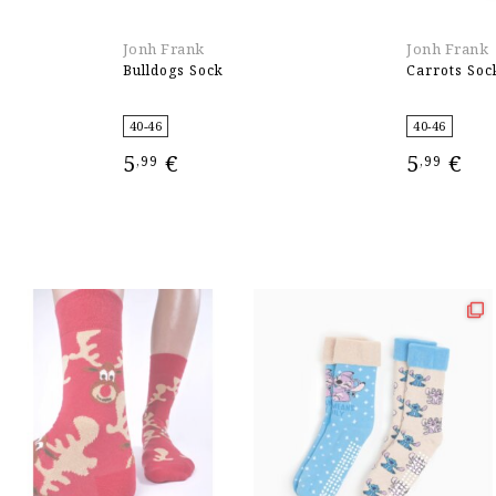
Jonh Frank
Jonh Frank
Bulldogs Sock
Carrots Soc
40-46
40-46
5
€
5
€
,99
,99
ΕΠΙΛΟΓΉ
ΕΠΙΛΟΓΉ