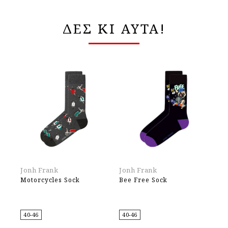
ΔΕΣ ΚΙ ΑΥΤΑ!
Jonh Frank
Jonh Frank
Jo
Motorcycles Sock
Bee Free Sock
Do
40-46
40-46
40