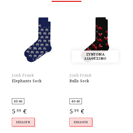
ΣΥΝΤΟΜΑ
ΔΙΑΘΕΣΙΜΟ
Jonh Frank
Jonh Frank
Jo
Elephants Sock
Bulls Sock
Fo
40-46
40-46
40
5
€
5
€
5
,99
,99
,
ΕΠΙΛΟΓΉ
ΕΠΙΛΟΓΉ