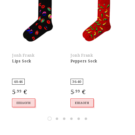
Jonh Frank
Jonh Frank
Jo
Lips Sock
Peppers Sock
Du
40-46
36-40
36
5
€
5
€
5
,99
,99
,
ΕΠΙΛΟΓΉ
ΕΠΙΛΟΓΉ