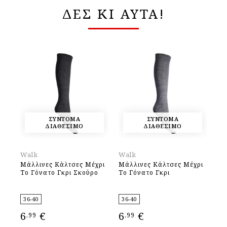
ΔΕΣ ΚΙ ΑΥΤΑ!
ΣΥΝΤΟΜΑ
ΣΥΝΤΟΜΑ
ΔΙΑΘΕΣΙΜΟ
ΔΙΑΘΕΣΙΜΟ
Walk
Walk
Ha
Μάλλινες Κάλτσες Μέχρι
Μάλλινες Κάλτσες Μέχρι
Sh
Tο Γόνατο Γκρι Σκούρο
Το Γόνατο Γκρι
36-40
36-40
36
6
€
6
€
1
,99
,99