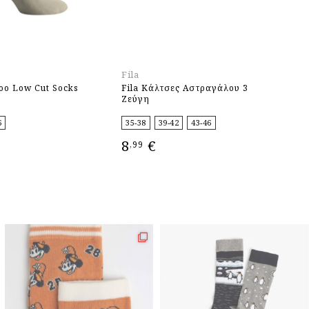
Fila
Fi
o Low Cut Socks
Fila Κάλτσες Αστραγάλου 3
Fi
Ζεύγη
Ζ
6
35-38
39-42
43-46
3
8
€
8
,99
ΕΠΙΛΟΓΉ