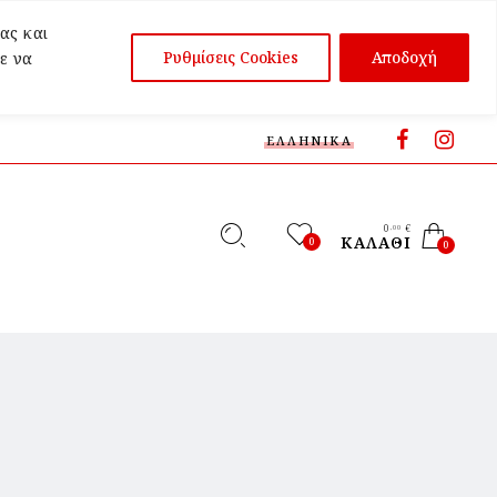
ας και
Ρυθμίσεις Cookies
Αποδοχή
ε να
ΕΛΛΗΝΙΚΆ
0
€
,00
ΚΑΛΆΘΙ
0
0