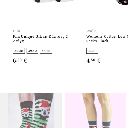
Fila
Walk
Fila Unique Urban Κάλτσες 2
Womens Cotton Low C
Ζεύγη
Socks Black
35-38
39-42
43-46
36-40
6
€
4
€
,99
,50
ΕΠΙΛΟΓΉ
ΕΠΙΛΟΓΉ