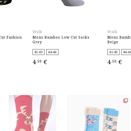
Walk
Walk
ut Fashion
Mens Bamboo Low Cut Socks
Mens Bambo
Grey
Beige
41-43
44-46
41-43
44-4
4
€
4
€
,50
,50
ΕΠΙΛΟΓΉ
ΕΠΙΛΟΓΉ