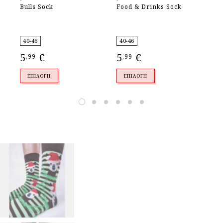
Bulls Sock
Food & Drinks Sock
Du
40-46
40-46
36
5
€
5
€
5
,99
,99
,
ΕΠΙΛΟΓΉ
ΕΠΙΛΟΓΉ