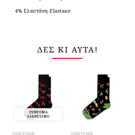
4% Ελαστάνη-Elastane
ΔΕΣ ΚΙ ΑΥΤΑ!
ΣΥΝΤΟΜΑ
ΔΙΑΘΕΣΙΜΟ
Jonh Frank
Jonh Frank
Jo