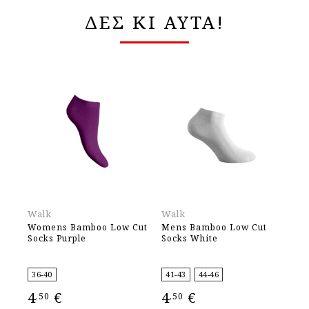
ΔΕΣ ΚΙ ΑΥΤΑ!
Walk
Walk
Fil
Womens Bamboo Low Cut
Mens Bamboo Low Cut
Fi
Socks Purple
Socks White
Κά
36-40
41-43
44-46
35
4
€
4
€
6
,50
,50
,