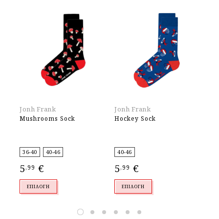
Jonh Frank
Jonh Frank
Jo
Mushrooms Sock
Hockey Sock
Bu
36-40
40-46
40-46
40
5
€
5
€
5
,99
,99
,
ΕΠΙΛΟΓΉ
ΕΠΙΛΟΓΉ