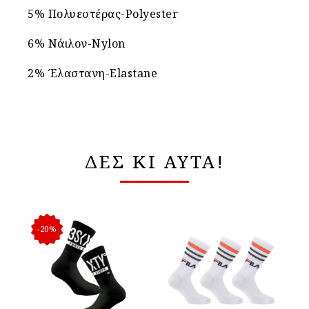
5% Πολυεστέρας-Polyester
6% Νάιλον-Nylon
2% Έλαστανη-Elastane
ΔΕΣ ΚΙ ΑΥΤΑ!
-20%