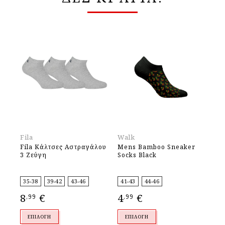
Fila
Walk
Wa
Fila Κάλτσες Αστραγάλου
Mens Bamboo Sneaker
Wo
3 Ζεύγη
Socks Black
Sn
Bl
35-38
39-42
43-46
41-43
44-46
36
8
€
4
€
4
,99
,99
,
ΕΠΙΛΟΓΉ
ΕΠΙΛΟΓΉ