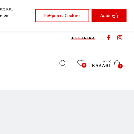
ας και
Ρυθμίσεις Cookies
Αποδοχή
ε να
ΕΛΛΗΝΙΚΆ
0
€
,00
ΚΑΛΆΘΙ
0
0