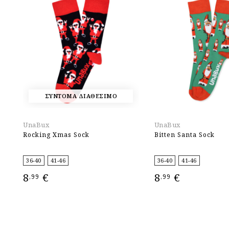
ΣΥΝΤΟΜΑ ΔΙΑΘΕΣΙΜΟ
UnaBux
UnaBux
Rocking Xmas Sock
Bitten Santa Sock
36-40
41-46
36-40
41-46
8
€
8
€
,99
,99
ΕΠΙΛΟΓΉ
ΕΠΙΛΟΓΉ