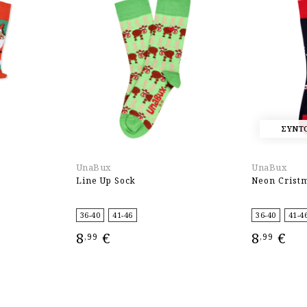
ΣΥΝΤ
UnaBux
UnaBux
Line Up Sock
Neon Crist
36-40
41-46
36-40
41-4
8
€
8
€
,99
,99
ΕΠΙΛΟΓΉ
ΕΠΙΛΟΓΉ