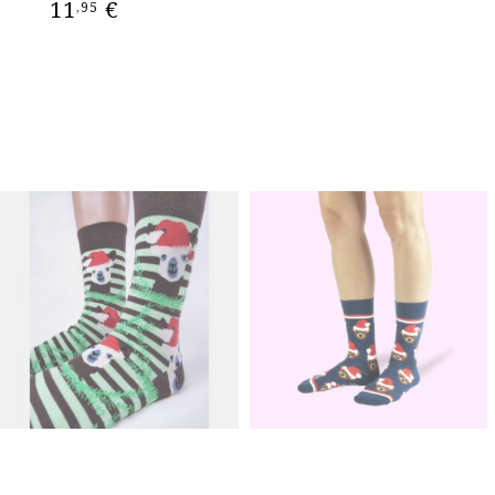
11
€
,95
ΕΠΙΛΟΓΉ