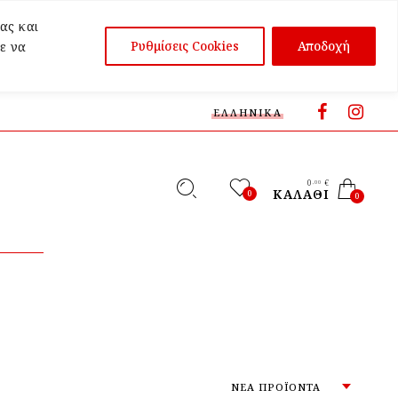
ας και
Ρυθμίσεις Cookies
Αποδοχή
ε να
ΕΛΛΗΝΙΚΆ
0
€
,00
ΚΑΛΆΘΙ
0
0
ΝΈΑ ΠΡΟΪΌΝΤΑ