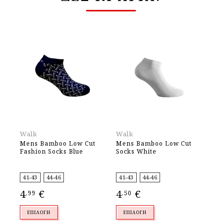
Walk
Walk
Wa
Mens Bamboo Low Cut
Mens Bamboo Low Cut
Wo
Fashion Socks Blue
Socks White
So
41-43
44-46
41-43
44-46
36
4
€
4
€
4
,99
,50
,
ΕΠΙΛΟΓΉ
ΕΠΙΛΟΓΉ