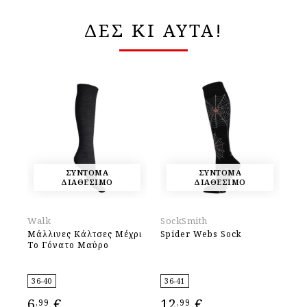
ΔΕΣ ΚΙ ΑΥΤΑ!
ΣΥΝΤΟΜΑ
ΣΥΝΤΟΜΑ
ΔΙΑΘΕΣΙΜΟ
ΔΙΑΘΕΣΙΜΟ
Walk
SockSmith
Ha
Μάλλινες Κάλτσες Μέχρι
Spider Webs Sock
Sh
Το Γόνατο Μαύρο
36-40
36-41
36
6
€
12
€
1
,99
,99