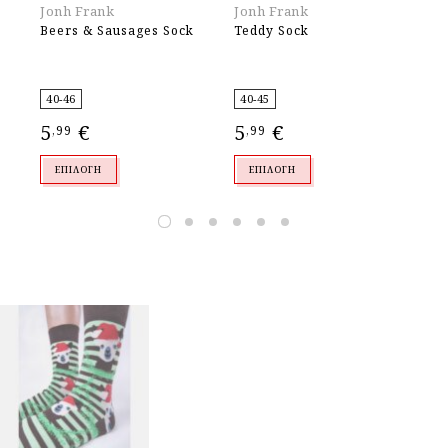
Jonh Frank
Jonh Frank
Jo
Beers & Sausages Sock
Teddy Sock
Am
40-46
40-45
40
5
€
5
€
5
,99
,99
,
ΕΠΙΛΟΓΉ
ΕΠΙΛΟΓΉ