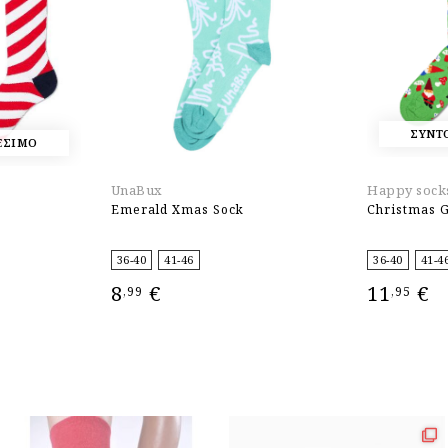
ΣΥΝΤ
ΕΣΙΜΟ
UnaBux
Happy sock
Emerald Xmas Sock
Christmas 
36-40
41-46
36-40
41-4
8
€
11
€
,99
,95
ΕΠΙΛΟΓΉ
ΕΠΙΛΟΓΉ