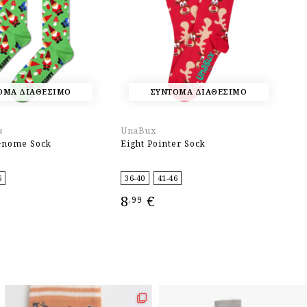
ΟΜΑ ΔΙΑΘΕΣΙΜΟ
ΣΥΝΤΟΜΑ ΔΙΑΘΕΣΙΜΟ
s
UnaBux
U
Gnome Sock
Eight Pointer Sock
C
6
36-40
41-46
3
8
€
8
,99
ΕΠΙΛΟΓΉ