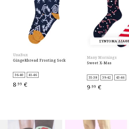
ΣΥΝΤΟΜΑ ΔΙΑΘ
UnaBux
Many Mornings
GingeRbread Frosting Sock
Sweet X-Mas
36-40
41-46
35-38
39-42
43-46
8
€
,99
9
€
,99
ΕΠΙΛΟΓΉ
ΕΠΙΛΟΓΉ