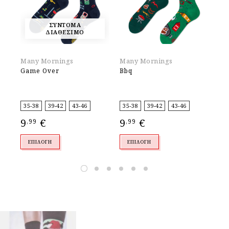
ΣΥΝΤΟΜΑ
ΔΙΑΘΕΣΙΜΟ
Many Mornings
Many Mornings
Un
Game Over
Bbq
Li
35-38
39-42
43-46
35-38
39-42
43-46
36
9
€
9
€
8
,99
,99
,
ΕΠΙΛΟΓΉ
ΕΠΙΛΟΓΉ