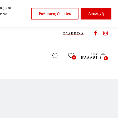
ας και
Ρυθμίσεις Cookies
Αποδοχή
ε να
ΕΛΛΗΝΙΚΆ
0
€
,00
ΚΑΛΆΘΙ
0
0