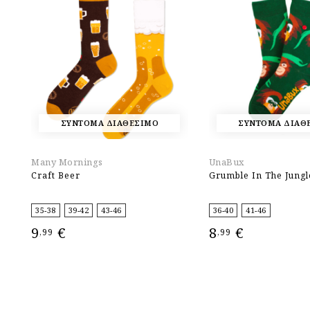
ΣΥΝΤΟΜΑ ΔΙΑΘΕΣΙΜΟ
ΣΥΝΤΟΜΑ ΔΙΑΘ
Many Mornings
UnaBux
Craft Beer
Grumble In The Jungl
35-38
39-42
43-46
36-40
41-46
9
€
8
€
,99
,99
ΕΠΙΛΟΓΉ
ΕΠΙΛΟΓΉ