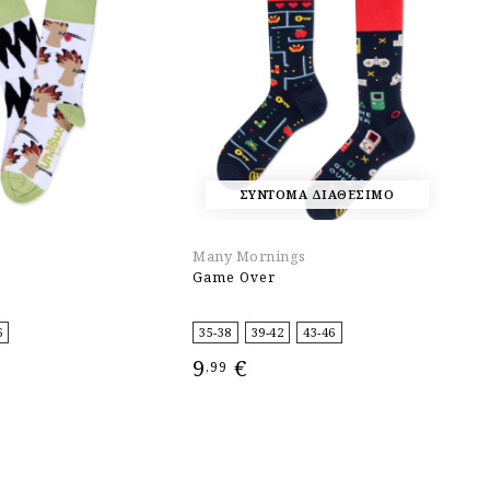
ΣΥΝΤΟΜΑ ΔΙΑΘΕΣΙΜΟ
Many Mornings
H
o
Game Over
Pi
6
35-38
39-42
43-46
3
9
€
3
,99
ΕΠΙΛΟΓΉ