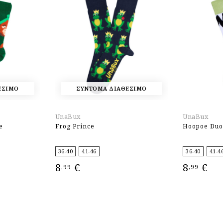
ΕΣΙΜΟ
ΣΥΝΤΟΜΑ ΔΙΑΘΕΣΙΜΟ
UnaBux
UnaBux
e
Frog Prince
Hoopoe Du
36-40
41-46
36-40
41-4
8
€
8
€
,99
,99
ΕΠΙΛΟΓΉ
ΕΠΙΛΟΓΉ